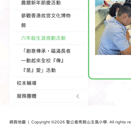
農曆新年節慶活動
參觀香港故宮文化博物
館
六年級生涯規劃活動
「創意傳承，福滿長者
—動起來全校『傳』
『是』愛」活動
校本輔導
服務團體
網頁地圖
| Copyright ©
2026 聖公會馬鞍山主風小學. All rights res