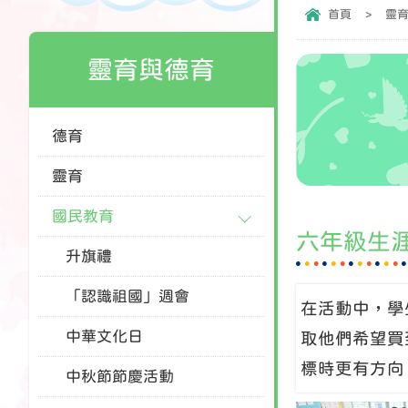
首頁
>
靈
靈育與德育
德育
靈育
國民教育
六年級生
升旗禮
「認識祖國」週會
在活動中，學
中華文化日
取他們希望買
標時更有方向
中秋節節慶活動