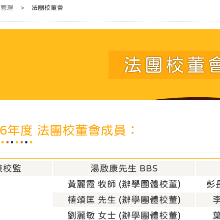
校管理
>
法團校董會
法團校董
026年度 法團校董會成員：
兼校監
湯啟康先生 BBS
黃麗霞 牧師 (辦學團體校董)
彭
植頌匡 先生 (辦學團體校董)
劉麗敏 女士 (辦學團體校董)