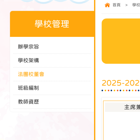
首頁
>
學
學校管理
辦學宗旨
學校架構
法團校董會
2025-2
班級編制
教師資歷
主席