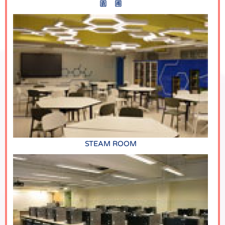
園 圃
STEAM ROOM