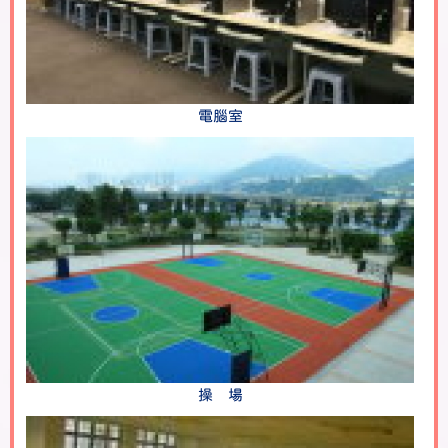
電腦室
操 場