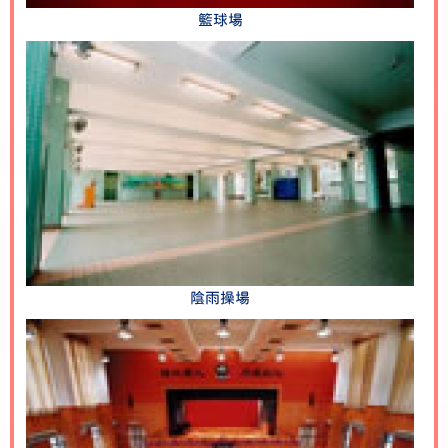
籃球場
陰雨操場