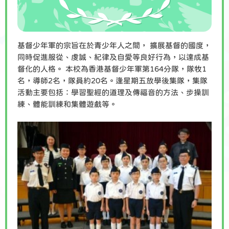
基督少年軍的宗旨在於青少年人之間， 擴展基督的國度，
同時促進服從、虔誠、紀律及自愛等良好行為，以達成基
督化的人格。 本校為香港基督少年軍第164分隊，隊牧1
名，導師2名，隊員約20名。逢星期五放學後集隊，集隊
活動主要包括：學習聖經的道理及傳福音的方法、步操訓
練、體能訓練和集體遊戲等。