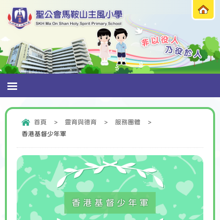
首頁
>
靈育與德育
>
服務團體
>
香港基督少年軍
香港基督少年軍