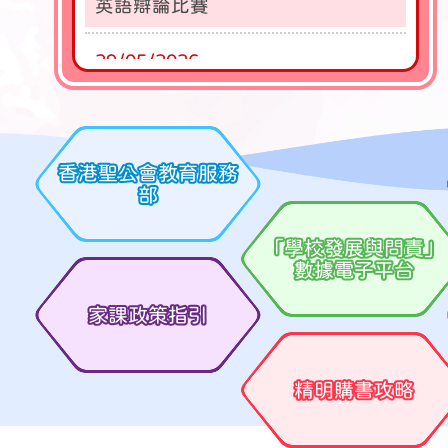
英語辯論比賽
29/05/2026
2025-2026年度 超級數獨王
香港聖公會教育服務
部
「學校發展與問責」
數據電子平台
家課政策指引
精明購書攻略